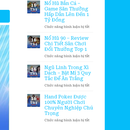
Mạt
Tăng
Nổ Hũ Bắn Cá –
16
Chược
Thưởng
Game Săn Thưởng
Th4
–
Cực
Hấp Dẫn Lên Đến 1
Game
Hiệu
Tỷ Đồng
Slot
Quả
Hấp
ở
Chức năng bình luận bị tắt
Dẫn
Nổ
Top
Hũ
Nổ Hũ 90 – Review
16
1
Bắn
Chi Tiết Sân Chơi
Th4
Tại
Cá
Đổi Thưởng Top 1
Việt
–
Nam
ở
Chức năng bình luận bị tắt
Game
Nổ
Săn
Hũ
Thưởng
Ngũ Linh Trong Xì
16
90
Hấp
Dách – Bật Mí 3 Quy
Th4
–
Dẫn
Tắc Để Ăn Trắng
Review
Lên
ở
Chức năng bình luận bị tắt
Chi
Đến
Ngũ
Tiết
1
Linh
Sân
Tỷ
Hand Poker Được
16
Trong
Chơi
Đồng
100% Người Chơi
Th4
Xì
Đổi
Chuyên Nghiệp Chú
Dách
Thưởng
Trọng
–
Top
Bật
1
ở
Chức năng bình luận bị tắt
Mí
Hand
3
Poker