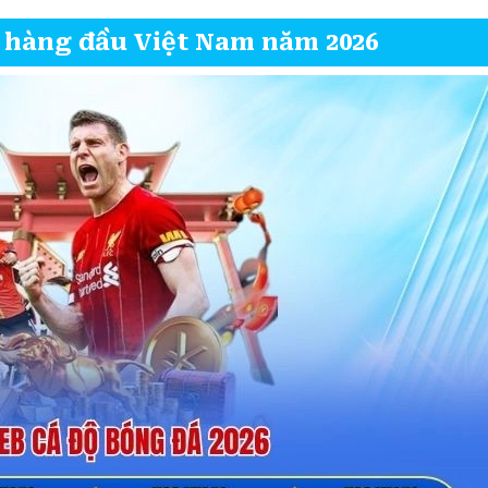
á hàng đầu Việt Nam năm 2026