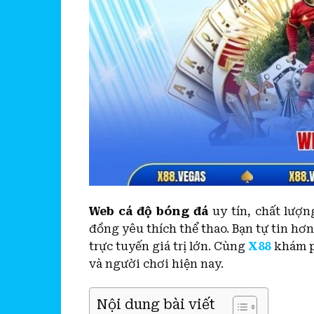
Web cá độ bóng đá
uy tín, chất lượn
đồng yêu thích thể thao. Bạn tự tin hơn
trực tuyến giá trị lớn. Cùng
X88
khám ph
và người chơi hiện nay.
Nội dung bài viết