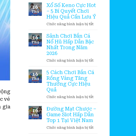
&
Nang
Xổ Số Keno Cực Hot
16
3
Xổ
– 5 Bí Quyết Chơi
Th4
Bí
Số
Hiệu Quả Cần Lưu Ý
Kíp
Lào
Cược
ở
Chức năng bình luận bị tắt
–
Hữu
Xổ
Cơ
Ích
Số
Cấu
Sảnh Chơi Bắn Cá
16
Keno
Giải
Nổ Hũ Hấp Dẫn Bậc
Th4
Cực
Thưởng
Nhất Trong Năm
Hot
Hấp
2026
–
Dẫn
5
Số
ở
Chức năng bình luận bị tắt
Bí
1
Sảnh
Quyết
Chơi
5 Cách Chơi Bắn Cá
16
Chơi
Bắn
Rồng Vàng Tăng
Th4
Hiệu
Cá
Thưởng Cực Hiệu
Quả
Nổ
Quả
cộng
Cần
Hũ
Lưu
Hấp
ở
Chức năng bình luận bị tắt
ác vé
Ý
Dẫn
5
 gia
Bậc
Cách
Đường Mạt Chược –
16
Nhất
Chơi
Game Slot Hấp Dẫn
Th4
Trong
Bắn
Top 1 Tại Việt Nam
Năm
Cá
2026
ở
Chức năng bình luận bị tắt
Rồng
Đường
Vàng