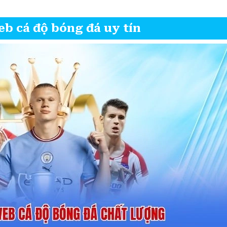
eb cá độ bóng đá uy tín