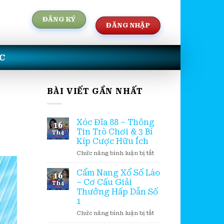
ĐĂNG KÝ
ĐĂNG NHẬP
C
BÀI VIẾT GẦN NHẤT
Xóc Đĩa 88 – Thông
16
Tin Trò Chơi & 3 Bí
Th4
Kíp Cược Hữu Ích
ở
Chức năng bình luận bị tắt
Xóc
Đĩa
Cẩm Nang Xổ Số Lào
16
88
– Cơ Cấu Giải
Th4
–
Thưởng Hấp Dẫn Số
Thông
1
Tin
Trò
ở
Chức năng bình luận bị tắt
Chơi
Cẩm