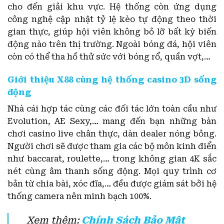
cho đến giải khu vực. Hệ thống còn ứng dụng
công nghệ cập nhật tỷ lệ kèo tự động theo thời
gian thực, giúp hội viên không bỏ lỡ bất kỳ biến
động nào trên thị trường. Ngoài bóng đá, hội viên
còn có thể tha hồ thử sức với bóng rổ, quần vợt,…
Giới thiệu X88 cùng hệ thống casino 3D sống
động
Nhà cái hợp tác cùng các đối tác lớn toàn cầu như
Evolution, AE Sexy,… mang đến bạn những bàn
chơi casino live chân thực, dàn dealer nóng bỏng.
Người chơi sẽ được tham gia các bộ môn kinh điển
như baccarat, roulette,… trong không gian 4K sắc
nét cùng âm thanh sống động. Mọi quy trình cơ
bản từ chia bài, xóc đĩa,… đều được giám sát bởi hệ
thống camera nên minh bạch 100%.
Xem thêm:
Chính Sách Bảo Mật