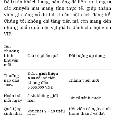
Để tri ân khách hàng, nền tảng đã liên tục tung ra
các khuyến mãi mang tính thực tế, giúp thành
viên gia tăng số dư tài khoản một cách đáng kể.
Chúng tôi không chỉ tặng tiền mà còn mang đến
những phần quà hiện vật giá trị dành cho hội viên
VIP.
Tên
chương
trình
Giá trị phần quà
Đối tượng áp dụng
khuyến
mãi
Được
giới thiệu
Thưởng
X88
với số tiền
nạp đầu
Thành viên mới
khủng đến
100%
8.888.000 VNĐ
Hoàn trả
3.5% không giới
Tất cả sảnh cược
mỗi ngày
hạn
Quà tặng
Hội viên có ngày sinh
Voucher 2 – 10 triệu
sinh nhật
trong tháng và đạt