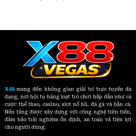
Đổi
Đồng
Hand
–
Thưởng
Poker
Bật
Top
Được
Mí
1
100%
3
Người
Quy
Chơi
Tắc
Chuyên
Để
Nghiệp
Ăn
Chú
Trắng
Trọng
X88
mang đến không gian giải trí trực tuyến đa
dạng, nơi hội tụ hàng loạt trò chơi hấp dẫn như cá
cược thể thao, casino, slot nổ hũ, đá gà và bắn cá.
Nền tảng được xây dựng với công nghệ tiên tiến,
đảm bảo trải nghiệm ổn định, an toàn và tiện lợi
cho người dùng.