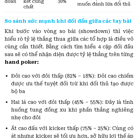
đoán
kết cùng
30%
muốn đánh lừa đối thủ
chất
So sánh sức mạnh khi đối đầu giữa các tay bài
Khi bước vào vòng so bài (showdown) thì việc
hiểu rõ tỷ lệ thắng thua giữa các tổ hợp là điều vô
cùng cần thiết. Bằng cách tìm hiểu 4 cặp đối đầu
sau sẽ có thể nhận diện được tỷ lệ thắng trên từng
hand poker:
Đôi cao với đôi thấp (82% – 18%): Đôi cao chiếm
được ưu thế tuyệt đối trừ khi đối thủ tạo được
bộ ba
Hai lá cao với đôi thấp (45% – 55%): Đây là tình
huống tung đồng xu khi phần thắng nghiêng
nhẹ cho đôi
Át cao đấu với kicker thấp (75% – 25%): Cùng có
át nhưng kicker sẽ tối ưu hơn, sở hữu lợi thế áp