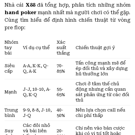
Nhà cái
X88
đã tổng hợp, phân tích những nhóm
hand poker
mạnh nhất mà người chơi có thể gặp.
Cùng tìm hiểu để định hình chiến thuật từ vòng
pre flop:
Nhóm
Xác
tay
Ví dụ cụ thể
suất
Chiến thuật gợi ý
bài
thắng
Tấn công mạnh mẽ để
Siêu
A-A, K-K, Q-
70-
ép đối thủ và xây dựng
cấp
Q, A-K
85%
hũ thưởng lớn
Chơi ở tâm thế chủ
J-J, 10-10, A-
55-
động nhưng cần quan
Mạnh
Q, K-Q
65%
sát phản ứng từ các đối
thủ
Trung
9-9, 8-8, J-10,
40-
Nên lựa chọn call nếu
bình
J-Q
50%
chi phí thấp
Các đôi nhỏ
Chỉ nên vào bàn cược
Suy
và bài liên
20-
khi có vị trí tốt hoặc