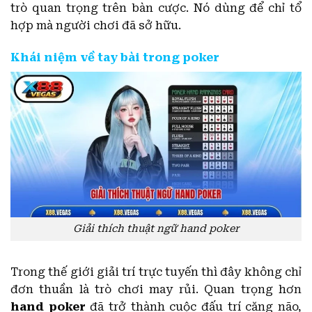
trò quan trọng trên bàn cược. Nó dùng để chỉ tổ
hợp mà người chơi đã sở hữu.
Khái niệm về tay bài trong poker
Giải thích thuật ngữ hand poker
Trong thế giới giải trí trực tuyến thì đây không chỉ
đơn thuần là trò chơi may rủi. Quan trọng hơn
hand poker
đã trở thành cuộc đấu trí căng não,