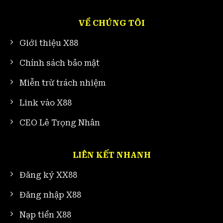
VỀ CHÚNG TÔI
Giới thiệu X88
Chính sách bảo mật
Miễn trừ trách nhiệm
Link vào X88
CEO Lê Trọng Nhân
LIÊN KẾT NHANH
Đăng ký XX88
Đăng nhập X88
Nạp tiền X88