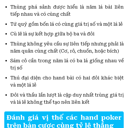
Thùng phá sảnh được hiểu là năm lá bài liên
tiếp nhau và có cùng chất
Tứ quý gồm bốn lá có cùng giá trị số và một lá lẻ
Cù lẽ là sự kết hợp giữa bộ ba và đôi
Thùng không yêu cầu sự liên tiếp nhưng phải là
năm quân cùng chất (Cơ, rô, chuồn, hoặc bích)
Sám cô cần trong năm lá có ba lá giống nhau về
trị số
Thú đại diện cho
hand bài có hai đôi khác biệt
và một lá lẻ
Đôi và thầu lần lượt là cặp duy nhất trùng giá trị
và lá lẻ không thể tạo nên liên kết
Đánh giá vị thế các hand poker
trên bàn cược cùng tỷ lệ thắng