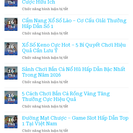
Cược Hữu Ích
Th4
ở
Chức năng bình luận bị tắt
Xóc
Đĩa
Cẩm Nang Xổ Số Lào – Cơ Cấu Giải Thưởng
16
88
Hấp Dẫn Số 1
Th4
–
ở
Chức năng bình luận bị tắt
Thông
Cẩm
Tin
Nang
Xổ Số Keno Cực Hot – 5 Bí Quyết Chơi Hiệu
Trò
16
Xổ
Chơi
Quả Cần Lưu Ý
Th4
Số
&
ở
Chức năng bình luận bị tắt
Lào
3
Xổ
–
Bí
Số
Sảnh Chơi Bắn Cá Nổ Hũ Hấp Dẫn Bậc Nhất
Cơ
Kíp
16
Keno
Cấu
Trong Năm 2026
Cược
Th4
Cực
Giải
Hữu
ở
Chức năng bình luận bị tắt
Hot
Thưởng
Ích
Sảnh
–
Hấp
Chơi
5 Cách Chơi Bắn Cá Rồng Vàng Tăng
5
Dẫn
16
Bắn
Bí
Thưởng Cực Hiệu Quả
Số
Th4
Cá
Quyết
1
ở
Chức năng bình luận bị tắt
Nổ
Chơi
5
Hũ
Hiệu
Cách
Đường Mạt Chược – Game Slot Hấp Dẫn Top
Hấp
Quả
16
Chơi
Dẫn
1 Tại Việt Nam
Cần
Th4
Bắn
Bậc
Lưu
ở
Chức năng bình luận bị tắt
Cá
Nhất