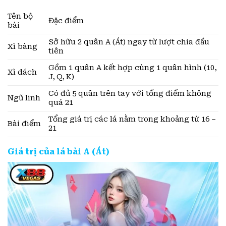
Tên bộ
Đặc điểm
bài
Sở hữu 2 quân A (Át) ngay từ lượt chia đầu
Xì bàng
tiên
Gồm 1 quân A kết hợp cùng 1 quân hình (10,
Xì dách
J, Q, K)
Có đủ 5 quân trên tay với tổng điểm không
Ngũ linh
quá 21
Tổng giá trị các lá nằm trong khoảng từ 16 –
Bài điểm
21
Giá trị của lá bài A (Át)