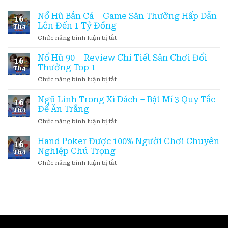
Ý
Đường
Rồng
Trong
Mạt
Nổ Hũ Bắn Cá – Game Săn Thưởng Hấp Dẫn
Vàng
Năm
16
Chược
Tăng
Lên Đến 1 Tỷ Đồng
2026
Th4
–
Thưởng
ở
Chức năng bình luận bị tắt
Game
Cực
Nổ
Slot
Hiệu
Hũ
Nổ Hũ 90 – Review Chi Tiết Sân Chơi Đổi
Hấp
Quả
16
Bắn
Dẫn
Thưởng Top 1
Th4
Cá
Top
ở
Chức năng bình luận bị tắt
–
1
Nổ
Game
Tại
Hũ
Ngũ Linh Trong Xì Dách – Bật Mí 3 Quy Tắc
Săn
Việt
16
90
Thưởng
Để Ăn Trắng
Nam
Th4
–
Hấp
ở
Chức năng bình luận bị tắt
Review
Dẫn
Ngũ
Chi
Lên
Linh
Hand Poker Được 100% Người Chơi Chuyên
Tiết
Đến
16
Trong
Sân
Nghiệp Chú Trọng
1
Th4
Xì
Chơi
Tỷ
ở
Chức năng bình luận bị tắt
Dách
Đổi
Đồng
Hand
–
Thưởng
Poker
Bật
Top
Được
Mí
1
100%
3
Người
Quy
Chơi
Tắc
Chuyên
Để