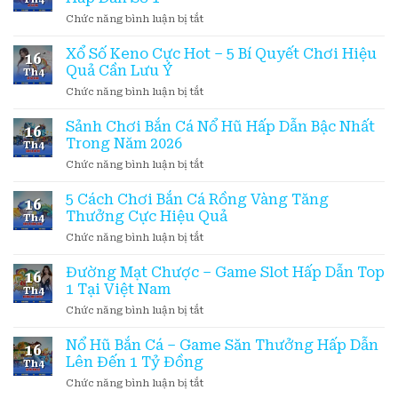
–
ở
Chức năng bình luận bị tắt
Thông
Cẩm
Tin
Nang
Xổ Số Keno Cực Hot – 5 Bí Quyết Chơi Hiệu
Trò
16
Xổ
Chơi
Quả Cần Lưu Ý
Th4
Số
&
ở
Chức năng bình luận bị tắt
Lào
3
Xổ
–
Bí
Số
Sảnh Chơi Bắn Cá Nổ Hũ Hấp Dẫn Bậc Nhất
Cơ
Kíp
16
Keno
Cấu
Trong Năm 2026
Cược
Th4
Cực
Giải
Hữu
ở
Chức năng bình luận bị tắt
Hot
Thưởng
Ích
Sảnh
–
Hấp
Chơi
5 Cách Chơi Bắn Cá Rồng Vàng Tăng
5
Dẫn
16
Bắn
Bí
Thưởng Cực Hiệu Quả
Số
Th4
Cá
Quyết
1
ở
Chức năng bình luận bị tắt
Nổ
Chơi
5
Hũ
Hiệu
Cách
Đường Mạt Chược – Game Slot Hấp Dẫn Top
Hấp
Quả
16
Chơi
Dẫn
1 Tại Việt Nam
Cần
Th4
Bắn
Bậc
Lưu
ở
Chức năng bình luận bị tắt
Cá
Nhất
Ý
Đường
Rồng
Trong
Mạt
Nổ Hũ Bắn Cá – Game Săn Thưởng Hấp Dẫn
Vàng
Năm
16
Chược
Tăng
Lên Đến 1 Tỷ Đồng
2026
Th4
–
Thưởng
ở
Chức năng bình luận bị tắt
Game
Cực
Nổ