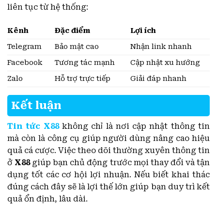
liên tục từ hệ thống:
Kênh
Đặc điểm
Lợi ích
Telegram
Bảo mật cao
Nhận link nhanh
Facebook
Tương tác mạnh
Cập nhật xu hướng
Zalo
Hỗ trợ trực tiếp
Giải đáp nhanh
Kết luận
Tin tức X88
không chỉ là nơi cập nhật thông tin
mà còn là công cụ giúp người dùng nâng cao hiệu
quả cá cược. Việc theo dõi thường xuyên thông tin
ở
X88
giúp bạn chủ động trước mọi thay đổi và tận
dụng tốt các cơ hội lợi nhuận. Nếu biết khai thác
đúng cách đây sẽ là lợi thế lớn giúp bạn duy trì kết
quả ổn định, lâu dài.