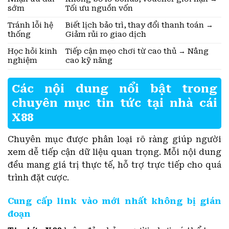
sớm
Tối ưu nguồn vốn
Tránh lỗi hệ
Biết lịch bảo trì, thay đổi thanh toán →
thống
Giảm rủi ro giao dịch
Học hỏi kinh
Tiếp cận mẹo chơi từ cao thủ → Nâng
nghiệm
cao kỹ năng
Các nội dung nổi bật trong
chuyên mục tin tức tại nhà cái
X88
Chuyên mục được phân loại rõ ràng giúp người
xem dễ tiếp cận dữ liệu quan trọng. Mỗi nội dung
đều mang giá trị thực tế, hỗ trợ trực tiếp cho quá
trình đặt cược.
Cung cấp link vào mới nhất không bị gián
đoạn