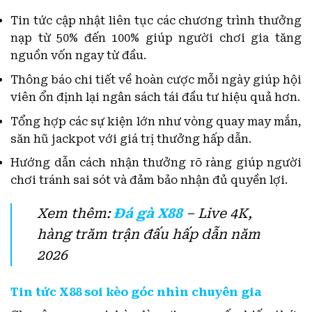
Tin tức cập nhật liên tục các chương trình thưởng
nạp từ 50% đến 100% giúp người chơi gia tăng
nguồn vốn ngay từ đầu.
Thông báo chi tiết về hoàn cược mỗi ngày giúp hội
viên ổn định lại ngân sách tái đầu tư hiệu quả hơn.
Tổng hợp các sự kiện lớn như vòng quay may mắn,
săn hũ jackpot với giá trị thưởng hấp dẫn.
Hướng dẫn cách nhận thưởng rõ ràng giúp người
chơi tránh sai sót và đảm bảo nhận đủ quyền lợi.
Xem thêm:
Đá gà X88
– Live 4K,
hàng trăm trận đấu hấp dẫn năm
2026
Tin tức X88 soi kèo góc nhìn chuyên gia