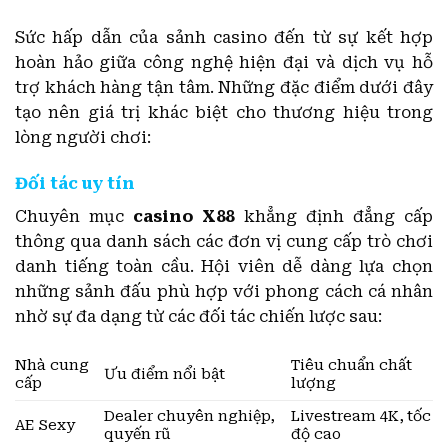
Sức hấp dẫn của sảnh casino đến từ sự kết hợp
hoàn hảo giữa công nghệ hiện đại và dịch vụ hỗ
trợ khách hàng tận tâm. Những đặc điểm dưới đây
tạo nên giá trị khác biệt cho thương hiệu trong
lòng người chơi:
Đối tác uy tín
Chuyên mục
casino X88
khẳng định đẳng cấp
thông qua danh sách các đơn vị cung cấp trò chơi
danh tiếng toàn cầu. Hội viên dễ dàng lựa chọn
những sảnh đấu phù hợp với phong cách cá nhân
nhờ sự đa dạng từ các đối tác chiến lược sau:
Nhà cung
Tiêu chuẩn chất
Ưu điểm nổi bật
cấp
lượng
Dealer chuyên nghiệp,
Livestream 4K, tốc
AE Sexy
quyến rũ
độ cao