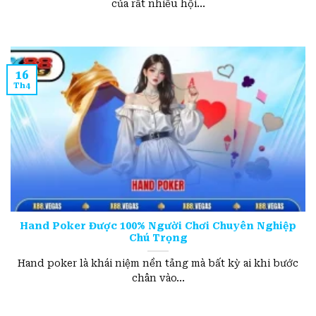
của rất nhiều hội...
16
Th4
Hand Poker Được 100% Người Chơi Chuyên Nghiệp
Chú Trọng
Hand poker là khái niệm nền tảng mà bất kỳ ai khi bước
chân vào...