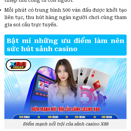
thiệp thủ công từ con người.
Mỗi phút có trung bình 500 ván đấu được khởi tạo
liên tục, thu hút hàng ngàn người chơi cùng tham
gia soi cầu trực tuyến.
Bật mí những ưu điểm làm nên
sức hút sảnh casino
Điểm mạnh nổi trội của sảnh casino X88