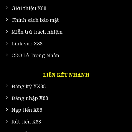
Giới thiệu X88
Chính sách bảo mật
Miễn trừ trách nhiệm
Link vào X88
CEO Lê Trọng Nhân
LIÊN KẾT NHANH
Đăng ký XX88
Đăng nhập X88
Nạp tiền X88
Rút tiền X88