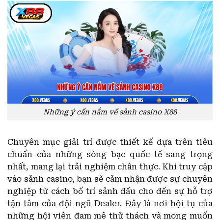
Những ý cần nắm về sảnh casino X88
Chuyên mục giải trí được thiết kế dựa trên tiêu
chuẩn của những sòng bạc quốc tế sang trọng
nhất, mang lại trải nghiệm chân thực. Khi truy cập
vào sảnh casino, bạn sẽ cảm nhận được sự chuyên
nghiệp từ cách bố trí sảnh đấu cho đến sự hỗ trợ
tận tâm của đội ngũ Dealer. Đây là nơi hội tụ của
những hội viên đam mê thử thách và mong muốn