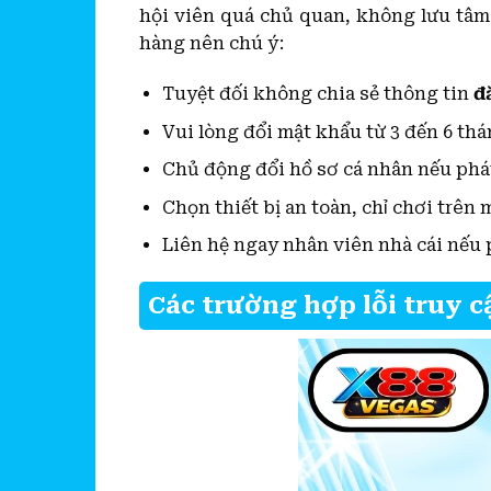
hội viên quá chủ quan, không lưu tâm 
hàng nên chú ý:
Tuyệt đối không chia sẻ thông tin
đ
Vui lòng đổi mật khẩu từ 3 đến 6 th
Chủ động đổi hồ sơ cá nhân nếu phá
Chọn thiết bị an toàn, chỉ chơi trên 
Liên hệ ngay nhân viên nhà cái nếu p
Các trường hợp lỗi truy c