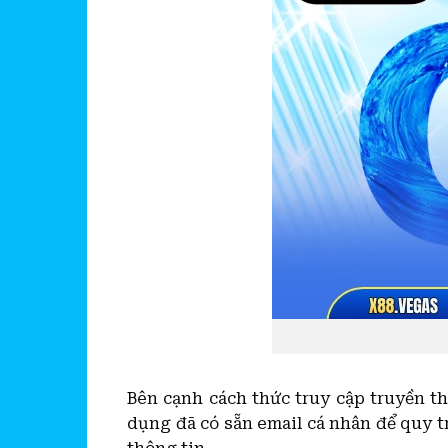
Bên cạnh cách thức truy cập truyền th
dụng đã có sẵn email cá nhân để quy t