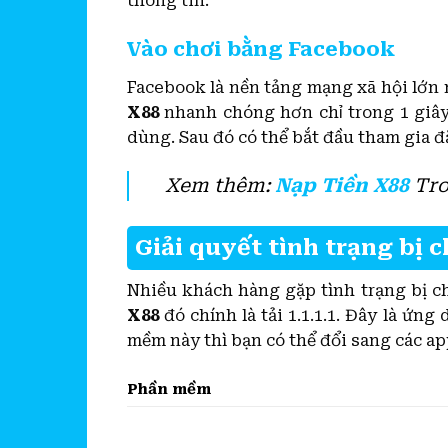
thông tin.
Vào chơi bằng Facebook
Facebook là nền tảng mạng xã hội lớn 
X88
nhanh chóng hơn chỉ trong 1 giây.
dùng. Sau đó có thể bắt đầu tham gia 
Xem thêm:
Nạp Tiền X88
Tro
Giải quyết tình trạng bị 
Nhiều khách hàng gặp tình trạng bị c
X88
đó chính là tải 1.1.1.1. Đây là ứ
mềm này thì bạn có thể đổi sang các a
Phần mềm