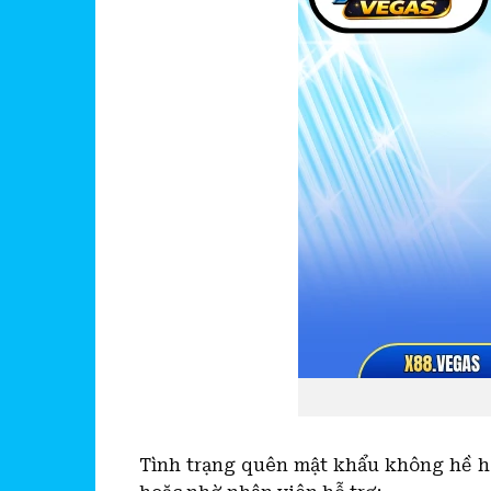
Tình trạng quên mật khẩu không hề h