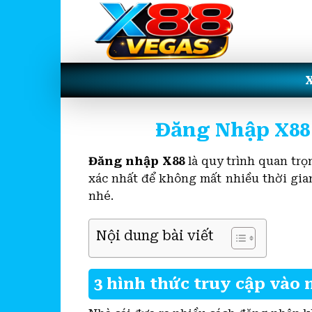
Chuyển
đến
nội
dung
Đăng Nhập X88 
Đăng nhập X88
là quy trình quan tr
xác nhất để không mất nhiều thời gian 
nhé.
Nội dung bài viết
3 hình thức truy cập vào 