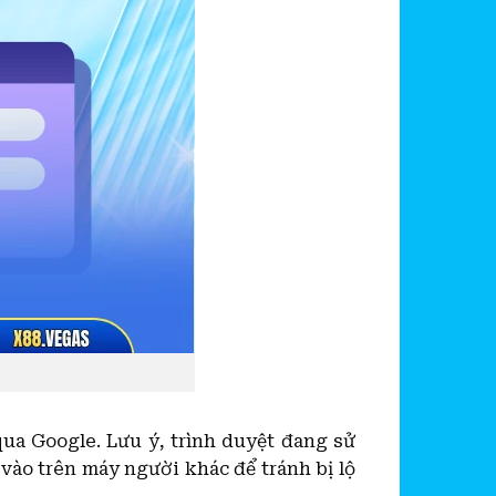
qua Google. Lưu ý, trình duyệt đang sử
vào trên máy người khác để tránh bị lộ