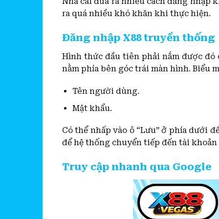
Nhà cái đưa ra nhiều cách đăng nhập 
ra quá nhiều khó khăn khi thực hiện.
Đăng nhập X88 truyền thống
Hình thức đầu tiên phải nắm được đó 
nằm phía bên góc trái màn hình. Biểu 
Tên người dùng.
Mật khẩu.
Có thể nhấp vào ô “Lưu” ở phía dưới để
để hệ thống chuyển tiếp đến tài khoản
Truy cập nhanh qua Google