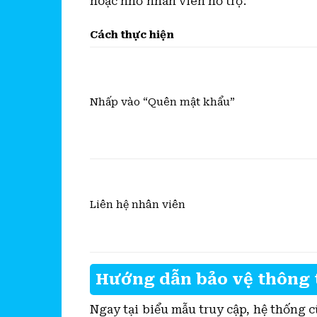
hoặc nhờ nhân viên hỗ trợ:
Cách thực hiện
Nhấp vào “Quên mật khẩu”
Liên hệ nhân viên
Hướng dẫn bảo vệ thông 
Ngay tại biểu mẫu truy cập, hệ thống c