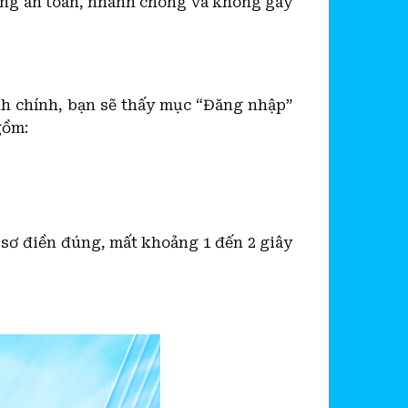
ũng an toàn, nhanh chóng và không gây
nh chính, bạn sẽ thấy mục “Đăng nhập”
gồm:
 sơ điền đúng, mất khoảng 1 đến 2 giây