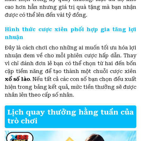
cao hơn hẳn nhưng giá trị quà tặng mà bạn nhận
được có thể lên đến vài tỷ đồng.
Hình thức cược xiên phối hợp gia tăng lợi
nhuận
Đây là cách chơi cho những ai muốn tối ưu hóa lợi
nhuận đem về cho mỗi phiên cược hấp dẫn. Thay
vì chỉ đánh đơn lẻ bạn có thể chọn từ hai đến bốn
cặp tiềm năng để tạo thành một chuỗi cược xiên
xổ số lào
. Nếu tất cả các con số bạn chọn đều xuất
hiện trong bảng kết quả, mức tiền thưởng sẽ được
nhân lên theo cấp số nhân.
Lịch quay thưởng hằng tuần của
trò chơi