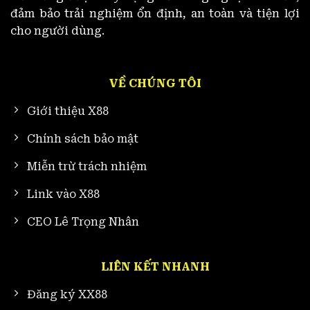
đảm bảo trải nghiệm ổn định, an toàn và tiện lợi
cho người dùng.
VỀ CHÚNG TÔI
Giới thiệu X88
Chính sách bảo mật
Miễn trừ trách nhiệm
Link vào X88
CEO Lê Trọng Nhân
LIÊN KẾT NHANH
Đăng ký XX88