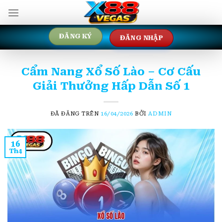
Chuyển
đến
nội
ĐĂNG KÝ
ĐĂNG NHẬP
dung
Cẩm Nang Xổ Số Lào – Cơ Cấu
Giải Thưởng Hấp Dẫn Số 1
ĐÃ ĐĂNG TRÊN
16/04/2026
BỞI
ADMIN
16
Th4