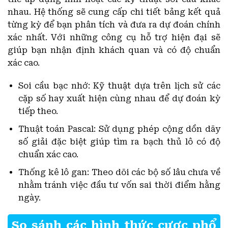
nhau. Hệ thống sẽ cung cấp chi tiết bảng kết quả
từng kỳ để bạn phân tích và đưa ra dự đoán chính
xác nhất. Với những công cụ hỗ trợ hiện đại sẽ
giúp bạn nhận định khách quan và có độ chuẩn
xác cao.
Soi cầu bạc nhớ: Kỹ thuật dựa trên lịch sử các
cặp số hay xuất hiện cùng nhau để dự đoán kỳ
tiếp theo.
Thuật toán Pascal: Sử dụng phép cộng dồn dãy
số giải đặc biệt giúp tìm ra bạch thủ lô có độ
chuẩn xác cao.
Thống kê lô gan: Theo dõi các bộ số lâu chưa về
nhằm tránh việc đầu tư vốn sai thời điểm hằng
ngày.
So sánh các hình thức cược phổ