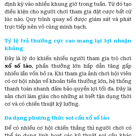
định kỳ vào nhiều khung giờ trong tuần. Từ đó tạo
điều kiện cho người chơi tham gia đặt cược bất cứ
lúc nào. Quy trình quay số được giám sát và phát
trực tiếp nên vô cùng minh bạch.
Tỷ lệ trả thưởng cực cao mang lại lợi nhuận
khủng
Đây là lý do khiến nhiều người tham gia trò chơi
xổ số lào
, phần thưởng lớn hấp dẫn tăng gấp
nhiều lần vốn bỏ ra. Khi tham gia ảnh chơi hội viên
có cơ hội nhận về khoản tiền thưởng lớn, hệ thống
thanh toán nhanh đảm bảo quyền lợi tối đa. Đây là
sân chơi làm giàu cho những ai biết tận dụng thời
cơ và có chiến thuật kỹ lưỡng.
Đa dạng phương thức soi cầu xổ số lào
Để có nhiều cơ hội chiến thắng thì người chơi có
thể áp dụng linh hoạt các kỹ thuật soi cầu khác