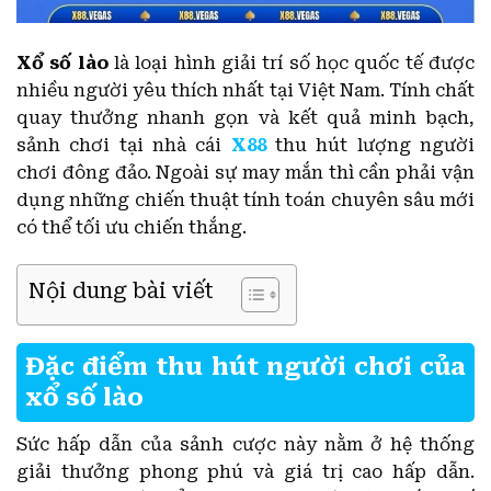
Xổ số lào
là loại hình giải trí số học quốc tế được
nhiều người yêu thích nhất tại Việt Nam. Tính chất
quay thưởng nhanh gọn và kết quả minh bạch,
sảnh chơi tại nhà cái
X88
thu hút lượng người
chơi đông đảo. Ngoài sự may mắn thì cần phải vận
dụng những chiến thuật tính toán chuyên sâu mới
có thể tối ưu chiến thắng.
Nội dung bài viết
Đặc điểm thu hút người chơi của
xổ số lào
Sức hấp dẫn của sảnh cược này nằm ở hệ thống
giải thưởng phong phú và giá trị cao hấp dẫn.